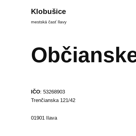
Klobušice
Preskočiť
mestská časť Ilavy
na
obsah
Občianske
IČO
: 53268903
Trenčianska 121/42
01901 Ilava